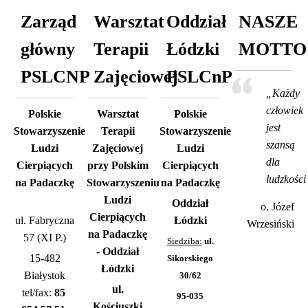
Zarząd
Warsztat
Oddział
NASZE
główny
Terapii
Łódzki
MOTTO
PSLCNP
Zajęciowej
PSLCnP
„Każdy
człowiek
Polskie
Warsztat
Polskie
jest
Stowarzyszenie
Terapii
Stowarzyszenie
szansą
Ludzi
Zajęciowej
Ludzi
dla
Cierpiących
przy Polskim
Cierpiących
ludzkości
na Padaczkę
Stowarzyszeniu
na Padaczkę
Ludzi
Oddział
o. Józef
Cierpiących
ul. Fabryczna
Łódzki
Wrzesiński
na Padaczkę
57 (XI P.)
Siedziba:
ul.
- Oddział
15-482
Sikorskiego
Łódzki
Białystok
30/62
ul.
tel/fax:
85
95-035
Kościuszki