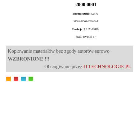
2000 0001
Stowarzyszenie:
AE: PL-
39088-71763-ICEWV-2
Fundacja:
AE: PL-63418-
88499-UVDED-17
Kopiowanie materiałów bez zgody autorów surowo
WZBRONIONE !!!
Obsługiwane przez
ITTECHNOLOGIE.PL