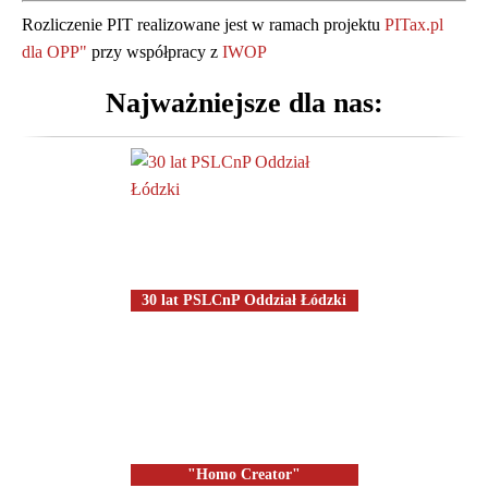
Rozszerzamy nasze działania o
Rozliczenie PIT realizowane jest w ramach projektu
PITax.pl
pomoc osobom starszym.
dla OPP"
przy współpracy z
IWOP
Zadzwoń i zapytaj o szczegóły:
Najważniejsze dla nas:
42 277 17 73
30 lat PSLCnP Oddział Łódzki
"Homo Creator"