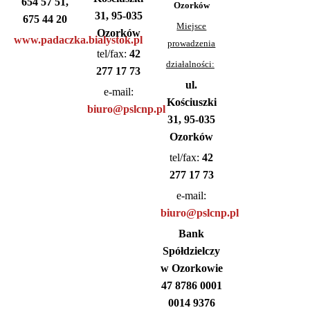
654 57 51,
Ozorków
31, 95-035
675 44 20
Miejsce
Ozorków
www.padaczka.bialystok.pl
prowadzenia
tel/fax:
42
działalności:
277 17 73
ul.
e-mail:
Kościuszki
biuro@pslcnp.pl
31, 95-035
Ozorków
tel/fax:
42
277 17 73
e-mail:
biuro@pslcnp.pl
Bank
Spółdzielczy
w Ozorkowie
47 8786 0001
0014 9376