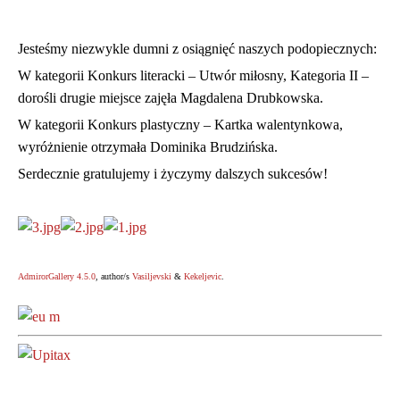
Jesteśmy niezwykle dumni z osiągnięć naszych podopiecznych:
W kategorii Konkurs literacki – Utwór miłosny, Kategoria II –
dorośli drugie miejsce zajęła Magdalena Drubkowska.
W kategorii Konkurs plastyczny – Kartka walentynkowa,
Zostań uczestnikiem Warsztatów
wyróżnienie otrzymała Dominika Brudzińska.
Terapii Zajęciowej...
Serdecznie gratulujemy i życzymy dalszych sukcesów!
Zostań uczestnikiem
Warsztatów Terapii
Zajęciowej...
AdmirorGallery 4.5.0
, author/s
Vasiljevski
&
Kekeljevic
.
Pomoc dla osób starszych