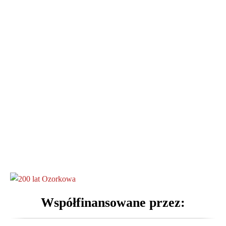
200 lat Miasta Ozorkowa
Aspekty Chorób Neurologicznych
Konferencja PRO-EPI
Współfinansowane przez: