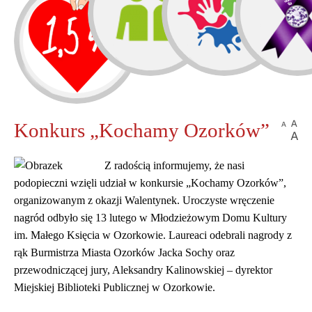
Pomóżmy
sobie
nawzajem.
DALEJ...
Ważny komunikat!
Konkurs „Kochamy Ozorków”
Z radością informujemy, że nasi
podopieczni wzięli udział w konkursie „Kochamy Ozorków”,
organizowanym z okazji Walentynek. Uroczyste wręczenie
nagród odbyło się 13 lutego w Młodzieżowym Domu Kultury
im. Małego Księcia w Ozorkowie. Laureaci odebrali nagrody z
rąk Burmistrza Miasta Ozorków Jacka Sochy oraz
"Zasłużony dla Miasta
Ozorkowa"
przewodniczącej jury, Aleksandry Kalinowskiej – dyrektor
Miejskiej Biblioteki Publicznej w Ozorkowie.